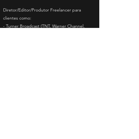
Diretor/Editor/Produtor Freelancer para
clientes como:
- Turner Broadcast (TNT, Warner Channel,
Cartoon Network, Space),
VIACOM/CBS (MTV Brasil), Coca Cola, The
Sun, Sony Entertainment Television, AXN,
RedBull, SUBA, GUT, Facebook,
Volkswagen, Embraer,
Vivo/Telefónica, Mercedes-Benz, Santander,
Nivea, Outback Steakhouse, BRF,
Gafisa, Canal Brasil entre outros.
- TV Record (Brazil) - Sem Saída (Fox) / A
Fazenda (Endemol)
- RGB Entertainment (Brasil) - Disney's High
School Musical - A Seleção