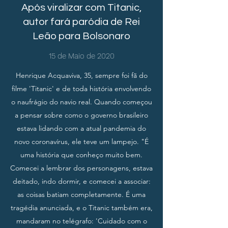
Após viralizar com Titanic,
autor fará paródia de Rei
Leão para Bolsonaro
15 de Maio de 2020
Henrique Acquaviva, 35, sempre foi fã do
filme 'Titanic' e de toda história envolvendo
o naufrágio do navio real. Quando começou
a pensar sobre como o governo brasileiro
estava lidando com a atual pandemia do
novo coronavírus, ele teve um lampejo. "É
uma história que conheço muito bem.
Comecei a lembrar dos personagens, estava
deitado, indo dormir, e comecei a associar:
as coisas batiam completamente. É uma
tragédia anunciada, e o Titanic também era,
mandaram no telégrafo: 'Cuidado com o