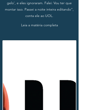
gelo', e eles ignoraram. Falei: Vou ter que
montar isso. Passei a noite inteira editando",
conta ele ao UOL.
Leia a matéria completa